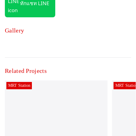
ทักแชท LINE
Gallery
Related Projects
MRT Station
MRT Statio