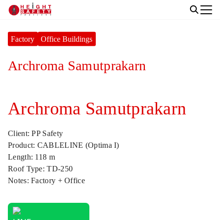
Skip
to
Search
content
for:
Factory
Office Buildings
Archroma Samutprakarn
Archroma Samutprakarn
Client: PP Safety
Product: CABLELINE (Optima I)
Length: 118 m
Roof Type: TD-250
Notes: Factory + Office