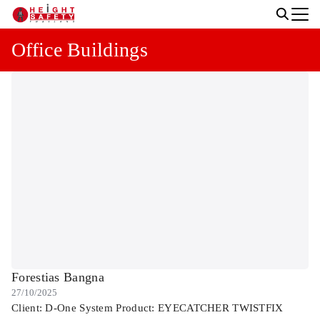
Skip
to
Search
content
Office Buildings
for:
Forestias Bangna
27/10/2025
Client: D-One System Product: EYECATCHER TWISTFIX