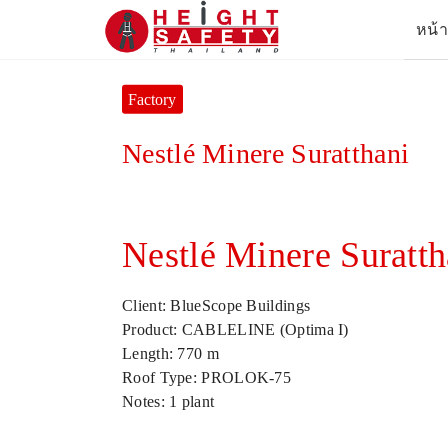
Skip
หน้
to
content
Se
for
Factory
Nestlé Minere Suratthani
Nestlé Minere Suratth
Client: BlueScope Buildings
Product: CABLELINE (Optima I)
Length: 770 m
Roof Type: PROLOK-75
Notes: 1 plant