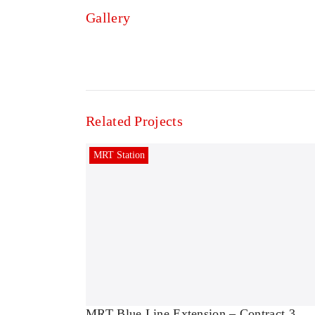
Gallery
Related Projects
MRT Station
MRT Blue Line Extension – Contract 3