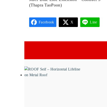
(Thapra TaoPoon)
Facebook
X
Line