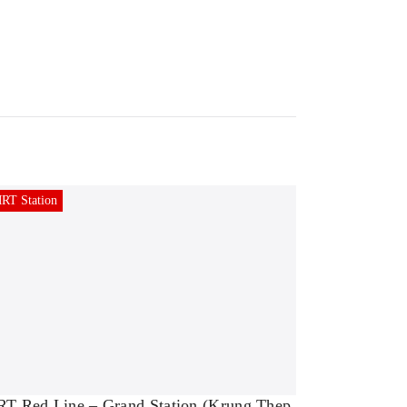
RT Station
T Red Line – Grand Station (Krung Thep