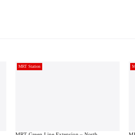
MRT Station
M
MR
MRT Green Line Extension – North