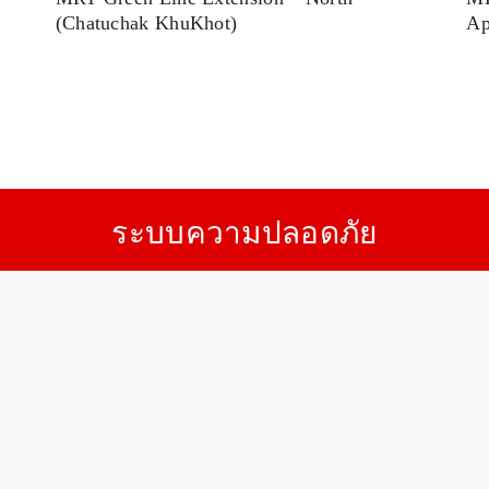
Ap
(Chatuchak KhuKhot)
ระบบความปลอดภัย