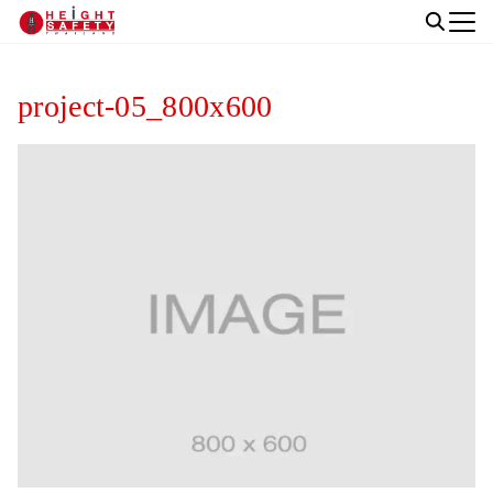
Skip
to
Search
content
for:
project-05_800x600