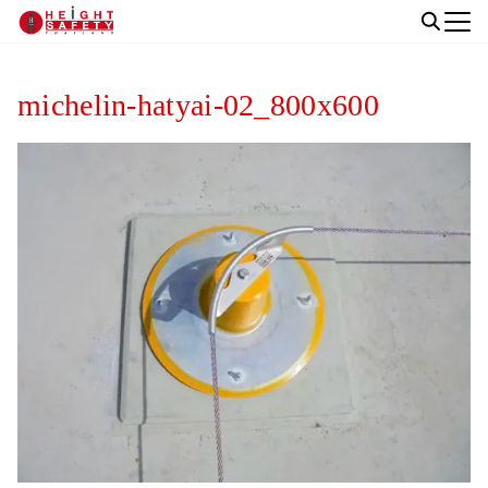
Skip
to
Search
content
for:
michelin-hatyai-02_800x600