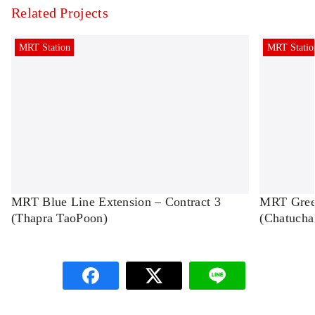
Related Projects
MRT Station
MRT Statio
MRT Blue Line Extension – Contract 3
MRT Green
(Thapra TaoPoon)
(Chatuch