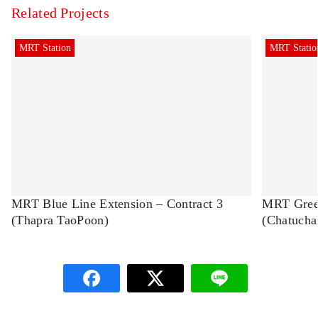
Related Projects
MRT Station
MRT Statio
MRT Blue Line Extension – Contract 3
MRT Green
(Thapra TaoPoon)
(Chatuch