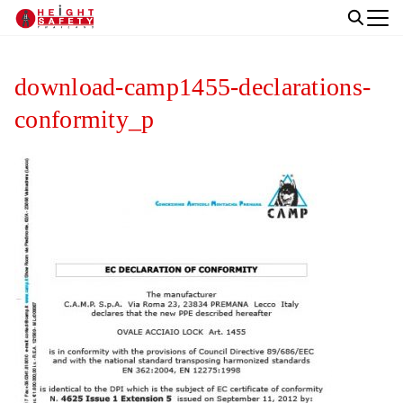
Skip
to
Search
content
for:
download-camp1455-declarations-
conformity_p