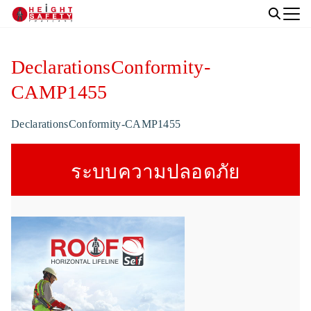
Skip
to
Search
content
for:
DeclarationsConformity-
CAMP1455
DeclarationsConformity-CAMP1455
ระบบความปลอดภัย