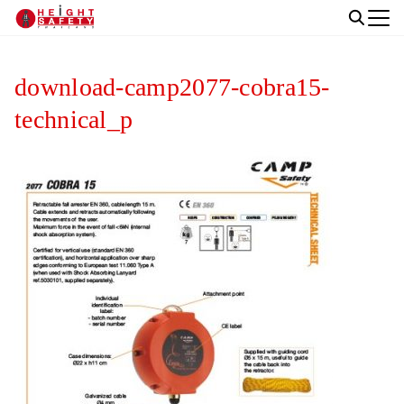
Skip
to
Search
content
for:
download-camp2077-cobra15-
technical_p