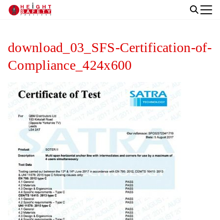
Skip
to
Search
content
for:
download_03_SFS-Certification-of-
Compliance_424x600