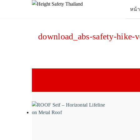
Skip
หน้
to
content
Se
for
download_abs-safety-hike-ve