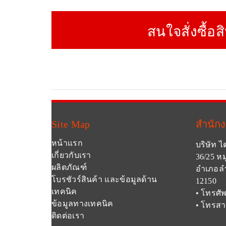
สนใจสั่งซื้อส
Site Map
สำนัก
หน้าแรก
บริษัท ไ
เกี่ยวกับเรา
36/25 หม
ผลิตภัณฑ์
อำเภอลำ
โบรชัวร์สินค้า และข้อมูลด้าน
12150
เทคนิค
• โทรศัพ
ข้อมูลทางเทคนิค
• โทรสา
ติดต่อเรา