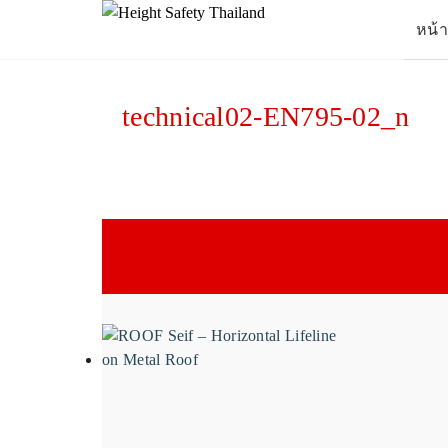
Skip
หน้
to
content
Se
for
technical02-EN795-02_n