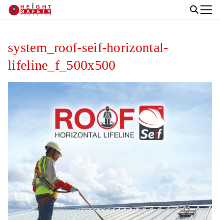
Skip
to
Search
content
for:
system_roof-seif-horizontal-
lifeline_f_500x500