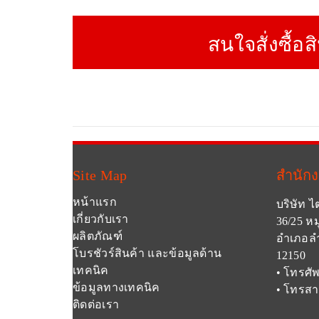
สนใจสั่งซื้อส
Site Map
สำนัก
หน้าแรก
บริษัท ไ
เกี่ยวกับเรา
36/25 หม
ผลิตภัณฑ์
อำเภอลำ
โบรชัวร์สินค้า และข้อมูลด้าน
12150
เทคนิค
• โทรศัพ
ข้อมูลทางเทคนิค
• โทรสา
ติดต่อเรา