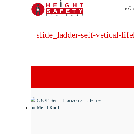
Skip
หน้
to
content
Se
for
slide_ladder-seif-vetical-l