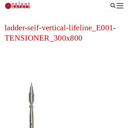
Skip
to
Search
content
for:
ladder-seif-vertical-lifeline_E001-
TENSIONER_300x800