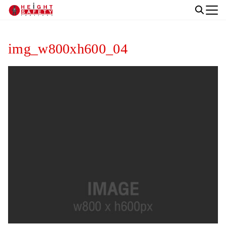
Skip
to
Search
content
for:
img_w800xh600_04