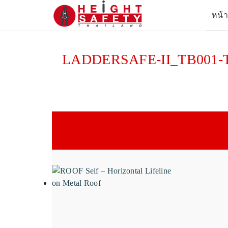
Skip
หน้
to
content
Se
for
LADDERSAFE-II_TB001