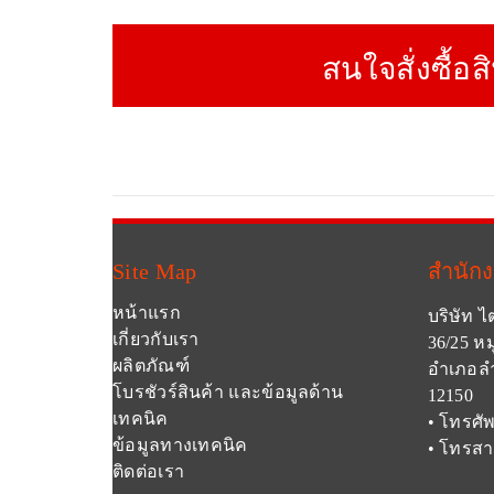
สนใจสั่งซื้อส
Site Map
สำนัก
หน้าแรก
บริษัท ไ
เกี่ยวกับเรา
36/25 หม
ผลิตภัณฑ์
อำเภอลำ
โบรชัวร์สินค้า และข้อมูลด้าน
12150
เทคนิค
• โทรศัพ
ข้อมูลทางเทคนิค
• โทรสา
ติดต่อเรา