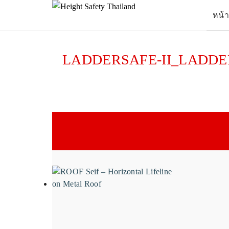
Skip
หน้
to
content
Se
for
LADDERSAFE-II_LADDER