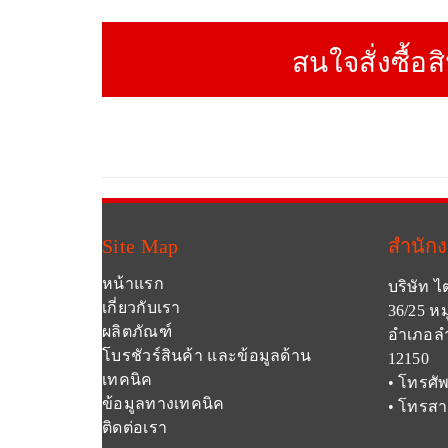
สนใจสั่งซื้อส
Site Map
สำนัก
หน้าแรก
บริษัท ไ
เกี่ยวกับเรา
36/25 หม
ผลิตภัณฑ์
อำเภอลำ
โบรชัวร์สินค้า และข้อมูลด้าน
12150
เทคนิค
• โทรศัพ
ข้อมูลทางเทคนิค
• โทรสา
ติดต่อเรา