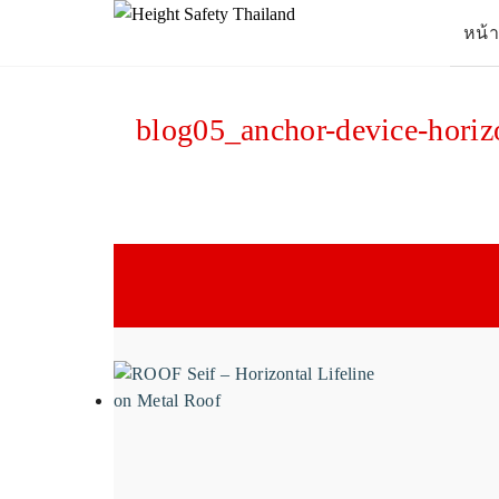
Skip
หน้
to
content
Se
for
blog05_anchor-device-horiz